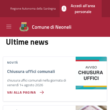
Vai ai contenuti
Vai al footer
Accedi all'area
Regione Autonoma della Sardegna
personale
Comune di Neoneli
Comune di Neoneli
Contenuti in evidenza
Novità in evidenza
Ultime news
NOVITÀ
Chiusura uffici comunali
chiusura uffici comunali nella giornata di
venerdì 14 agosto 2026
VAI ALLA PAGINA