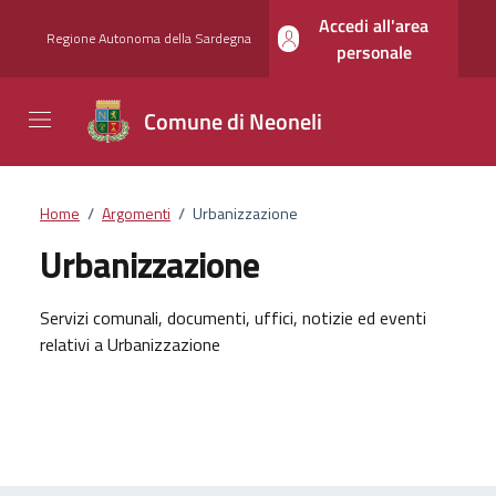
Vai ai contenuti
Vai al footer
Accedi all'area
Regione Autonoma della Sardegna
personale
Comune di Neoneli
Home
/
Argomenti
/
Urbanizzazione
Urbanizzazione
Dettagli dell'argomento
Servizi comunali, documenti, uffici, notizie ed eventi
relativi a Urbanizzazione