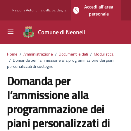
Vai ai contenuti
Vai al footer
Accedi all'area
Regione Autonoma della Sardegna
personale
Comune di Neoneli
Home
/
Amministrazione
/
Documenti e dati
/
Modulistica
/
Domanda per l’ammissione alla programmazione dei piani
personalizzati di sostegno
Domanda per
l’ammissione alla
programmazione dei
piani personalizzati di