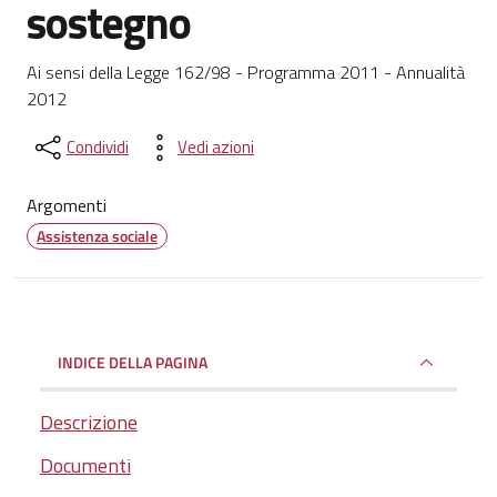
sostegno
Dettagli del documento
Ai sensi della Legge 162/98 - Programma 2011 - Annualità
2012
Condividi
Vedi azioni
Argomenti
Assistenza sociale
INDICE DELLA PAGINA
Descrizione
Documenti