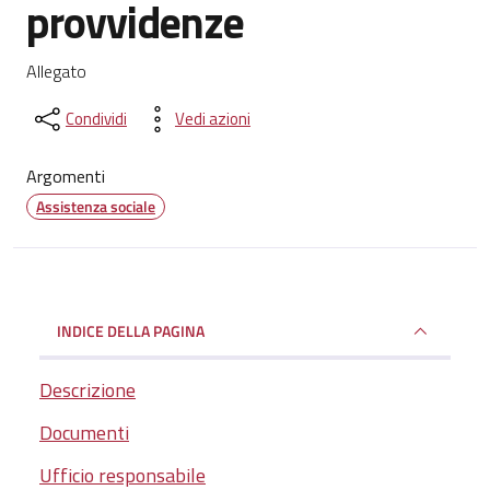
provvidenze
Dettagli del documento
Allegato
Condividi
Vedi azioni
Argomenti
Assistenza sociale
INDICE DELLA PAGINA
Descrizione
Documenti
Ufficio responsabile