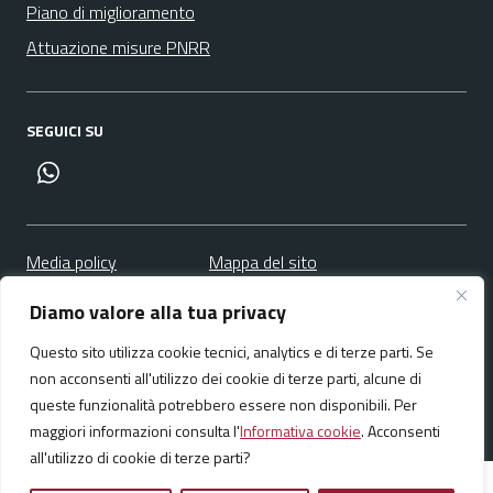
Piano di miglioramento
Attuazione misure PNRR
SEGUICI SU
canale whatsapp
Media policy
Mappa del sito
Diamo valore alla tua privacy
Questo sito utilizza cookie tecnici, analytics e di terze parti. Se
non acconsenti all'utilizzo dei cookie di terze parti, alcune di
Realizzato da:
NeMeA Sistemi Srl
queste funzionalità potrebbero essere non disponibili. Per
maggiori informazioni consulta l'
Informativa cookie
. Acconsenti
all'utilizzo di cookie di terze parti?