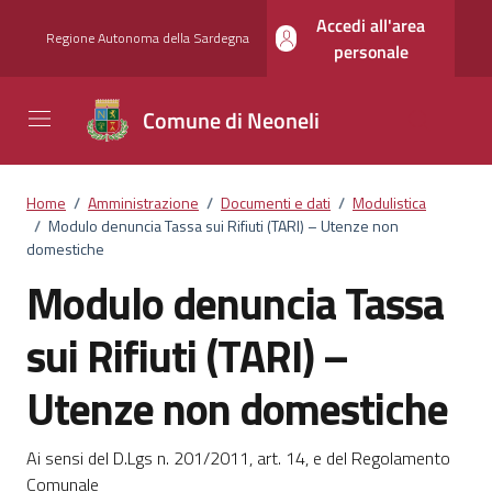
Vai ai contenuti
Vai al footer
Accedi all'area
Regione Autonoma della Sardegna
personale
Comune di Neoneli
Home
/
Amministrazione
/
Documenti e dati
/
Modulistica
/
Modulo denuncia Tassa sui Rifiuti (TARI) – Utenze non
domestiche
Modulo denuncia Tassa
sui Rifiuti (TARI) –
Utenze non domestiche
Dettagli del documento
Ai sensi del D.Lgs n. 201/2011, art. 14, e del Regolamento
Comunale