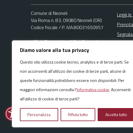
Comune di Neoneli
Leggi le
Via Roma n. 83, 09080 Neoneli (OR)
Prenota
Codice fiscale / P. IVA:80031650957
Segnala
Ufficio Protocollo - Affari Generali
Richies
Email:
info@comune.neoneli.or.it
Diamo valore alla tua privacy
PEC:
Questo sito utilizza cookie tecnici, analytics e di terze parti. Se
protocollo@pec.comune.neoneli.or.it
Centralino unico: +39 0783 67747
non acconsenti all'utilizzo dei cookie di terze parti, alcune di
queste funzionalità potrebbero essere non disponibili. Per
maggiori informazioni consulta l'
Informativa cookie
. Acconsenti
all'utilizzo di cookie di terze parti?
Media policy
Mappa del sito
Personalizza
Rifiuta tutto
Accetta tutto