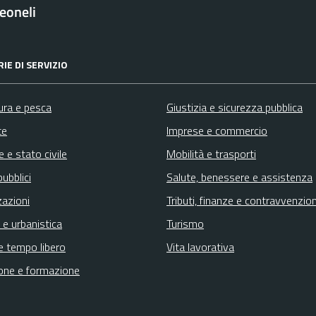
eoneli
IE DI SERVIZIO
ura e pesca
Giustizia e sicurezza pubblica
te
Imprese e commercio
 e stato civile
Mobilità e trasporti
pubblici
Salute, benessere e assistenza
zazioni
Tributi, finanze e contravvenzion
 e urbanistica
Turismo
e tempo libero
Vita lavorativa
one e formazione