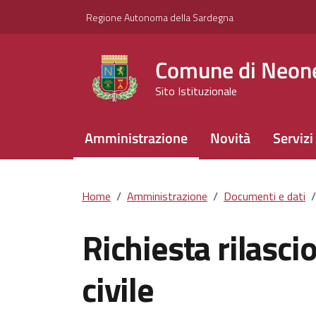
Vai ai contenuti
Vai al footer
Regione Autonoma della Sardegna
Comune di Neone
Sito Istituzionale
Amministrazione
Novità
Servizi
Home
/
Amministrazione
/
Documenti e dati
/
Richiesta rilascio
civile