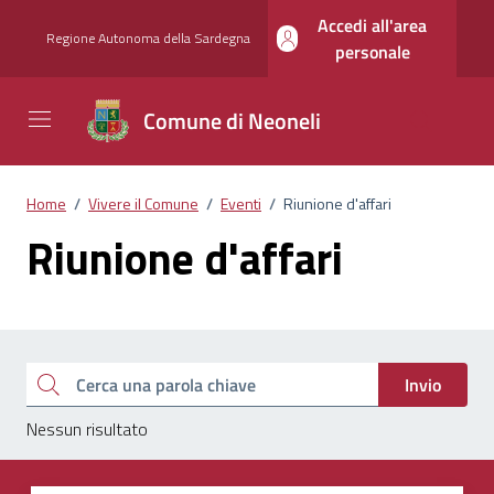
Vai ai contenuti
Vai al footer
Accedi all'area
Regione Autonoma della Sardegna
personale
Comune di Neoneli
Home
/
Vivere il Comune
/
Eventi
/
Riunione d'affari
Riunione d'affari
Esplora tutti i documenti
Cerca una parola chiave
Invio
Nessun risultato