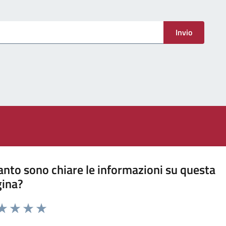
menti
Invio
nto sono chiare le informazioni su questa
gina?
ta 1 stelle su 5
aluta 2 stelle su 5
Valuta 3 stelle su 5
Valuta 4 stelle su 5
Valuta 5 stelle su 5