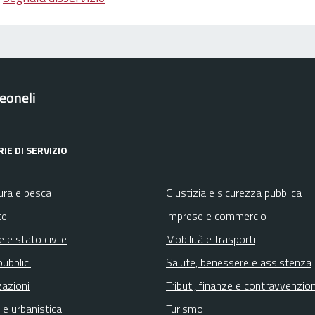
eoneli
IE DI SERVIZIO
ura e pesca
Giustizia e sicurezza pubblica
te
Imprese e commercio
 e stato civile
Mobilità e trasporti
pubblici
Salute, benessere e assistenza
zazioni
Tributi, finanze e contravvenzion
 e urbanistica
Turismo