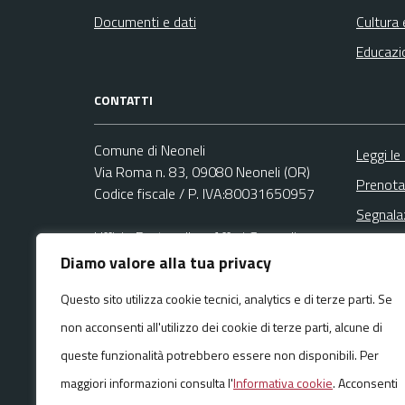
Documenti e dati
Cultura 
Educazi
CONTATTI
Comune di Neoneli
Leggi le
Via Roma n. 83, 09080 Neoneli (OR)
Prenota
Codice fiscale / P. IVA:80031650957
Segnala
Ufficio Protocollo - Affari Generali
Richies
Email:
info@comune.neoneli.or.it
Diamo valore alla tua privacy
PEC:
Questo sito utilizza cookie tecnici, analytics e di terze parti. Se
protocollo@pec.comune.neoneli.or.it
Centralino unico: +39 0783 67747
non acconsenti all'utilizzo dei cookie di terze parti, alcune di
queste funzionalità potrebbero essere non disponibili. Per
maggiori informazioni consulta l'
Informativa cookie
. Acconsenti