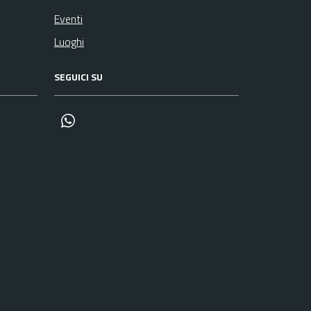
Eventi
Luoghi
SEGUICI SU
canale whatsapp