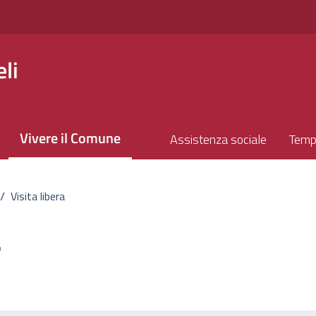
li
Vivere il Comune
Assistenza sociale
Temp
/
Visita libera
a