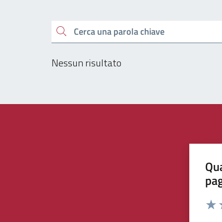
Esplora tutti i docu
Cerca una parola chiave
Nessun risultato
Qua
pa
Valu
V