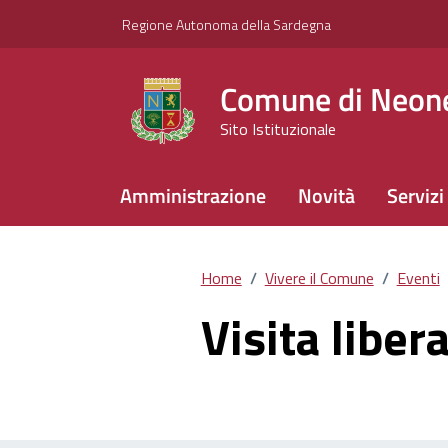
Vai ai contenuti
Vai al footer
Regione Autonoma della Sardegna
Comune di Neone
Sito Istituzionale
Amministrazione
Novità
Servizi
Home
/
Vivere il Comune
/
Eventi
Visita liber