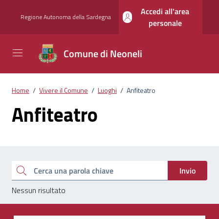
Vai ai contenuti
Vai al footer
Accedi all'area
Regione Autonoma della Sardegna
personale
Comune di Neoneli
Home
/
Vivere il Comune
/
Luoghi
/
Anfiteatro
Anfiteatro
Esplora tutti i documenti
Cerca una parola chiave
Invio
Nessun risultato