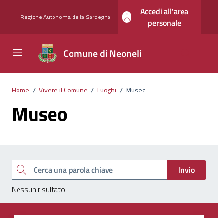
Vai ai contenuti
Vai al footer
Accedi all'area
Regione Autonoma della Sardegna
personale
Comune di Neoneli
Home
/
Vivere il Comune
/
Luoghi
/
Museo
Museo
Esplora tutti i documenti
Cerca una parola chiave
Invio
Nessun risultato